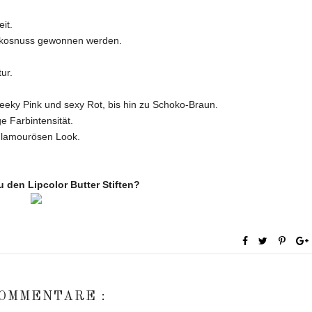
it.
 Kokosnuss gewonnen werden.
ur.
eky Pink und sexy Rot, bis hin zu Schoko-Braun.
e Farbintensität.
 glamourösen Look.
u den Lipcolor Butter Stiften?
KOMMENTARE :