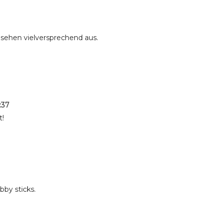
n sehen vielversprechend aus.
:37
t!
bby sticks.