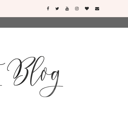
user-agent
erate usage
LEARN MORE
GOT IT